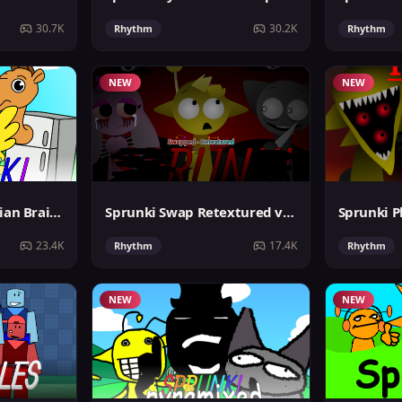
30.7K
30.2K
Rhythm
Rhythm
NEW
NEW
Sprunki But It's Italian Brainrot
Sprunki Swap Retextured v1.7
Sprunki P
23.4K
17.4K
Rhythm
Rhythm
NEW
NEW