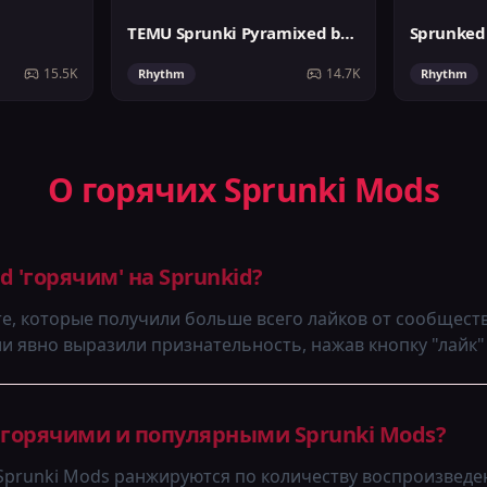
TEMU Sprunki Pyramixed but Better
Sprunked
15.5K
14.7K
Rhythm
Rhythm
О горячих Sprunki Mods
d 'горячим' на Sprunkid?
 те, которые получили больше всего лайков от сообществ
и явно выразили признательность, нажав кнопку "лайк"
 горячими и популярными Sprunki Mods?
 Sprunki Mods ранжируются по количеству воспроизведе