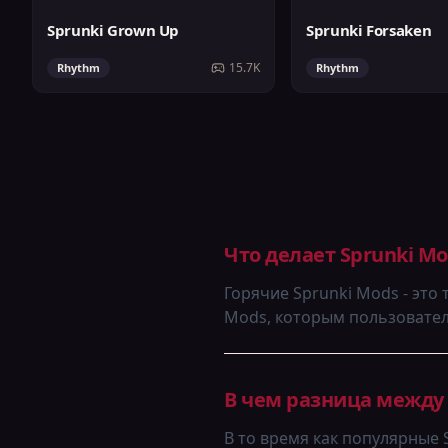
Sprunki Grown Up
Sprunki Forsaken
15.7K
Rhythm
Rhythm
Что делает Sprunki Mo
Горячие Sprunki Mods - это
Mods, которым пользовател
В чем разница между
В то время как популярные