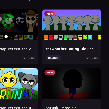
NEW
Sprunki Swap Retextured v1.6
Yet Another Boring Old Sprunki
37.8K
37.8K
Rhythm
NEW
Sprunki Swap Retextured But Better
Sprunki Phase 5.5