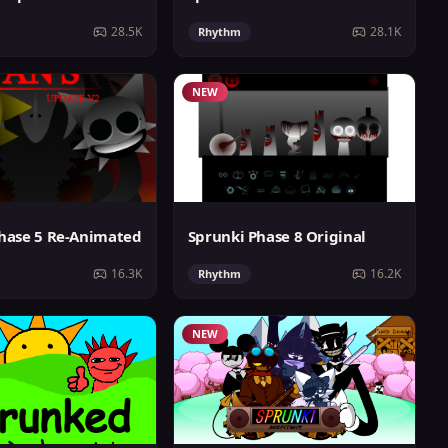
28.5K
28.1K
Rhythm
NEW
hase 5 Re-Animated
Sprunki Phase 8 Original
16.3K
16.2K
Rhythm
NEW