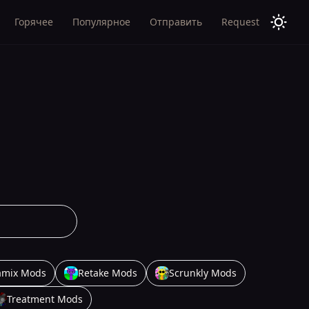
Горячее
Популярное
Отправить
Request
amix Mods
Retake Mods
Scrunkly Mods
Treatment Mods