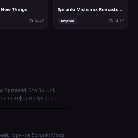
 New Things
Sprunki Misfismix Remastered
14.4K
14.1K
Rhythm
а Sprunkid. Это Sprunki
 на платформе Sprunkid.
ний, горячие Sprunki Mods