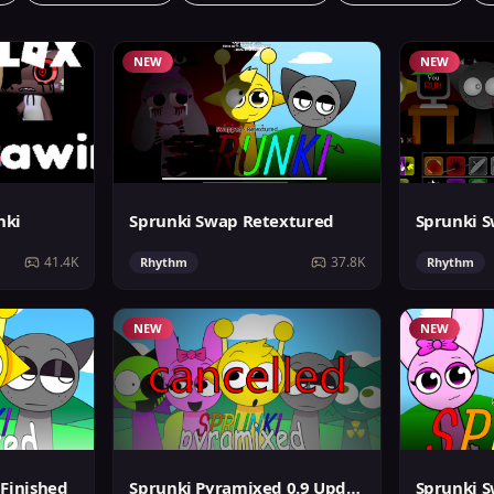
NEW
NEW
nki
Sprunki Swap Retextured
41.4K
37.8K
Rhythm
Rhythm
NEW
NEW
Finished
Sprunki Pyramixed 0.9 Update