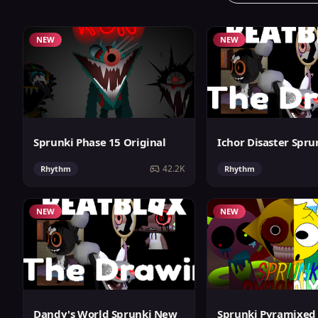
NEW
NEW
Sprunki Phase 15 Original
Ichor Disaster Spru
42.2K
Rhythm
Rhythm
NEW
NEW
Dandy's World Sprunki New
Sprunki Pyramixed 