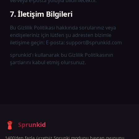
ve/veya e-posta yoluyla bildirilecektir.
7. İletişim Bilgileri
Bu Gizlilik Politikası hakkında sorularınız veya
endişeleriniz için lütfen şu adresten bizimle
iletişime geçin: E-posta:
support@sprunkid.com
sprunkid'ı kullanarak bu Gizlilik Politikasının
şartlarını kabul etmiş olursunuz.
Sprunkid
1400'den fazla ücretsiz Sprunki modunu hayran oyununu