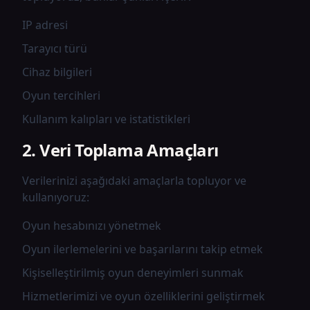
IP adresi
Tarayıcı türü
Cihaz bilgileri
Oyun tercihleri
Kullanım kalıpları ve istatistikleri
2. Veri Toplama Amaçları
Verilerinizi aşağıdaki amaçlarla topluyor ve
kullanıyoruz:
Oyun hesabınızı yönetmek
Oyun ilerlemelerini ve başarılarını takip etmek
Kişiselleştirilmiş oyun deneyimleri sunmak
Hizmetlerimizi ve oyun özelliklerini geliştirmek