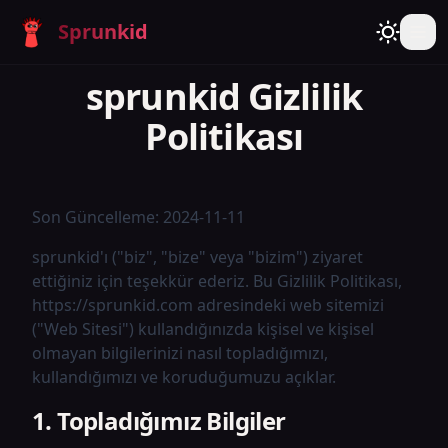
Sprunkid
sprunkid Gizlilik
Politikası
Son Güncelleme: 2024-11-11
sprunkid'ı ("biz", "bize" veya "bizim") ziyaret
ettiğiniz için teşekkür ederiz. Bu Gizlilik Politikası,
https://sprunkid.com adresindeki web sitemizi
("Web Sitesi") kullandığınızda kişisel ve kişisel
olmayan bilgilerinizi nasıl topladığımızı,
kullandığımızı ve koruduğumuzu açıklar.
1. Topladığımız Bilgiler