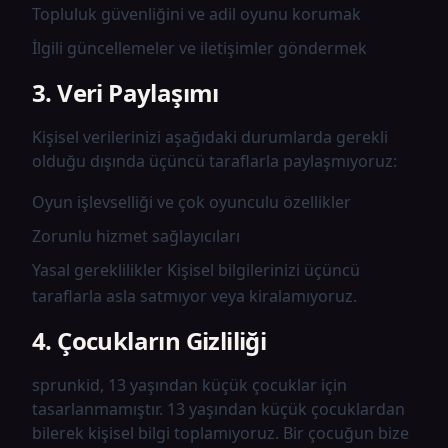
Topluluk güvenliğini ve adil oyunu korumak
İlgili güncellemeler ve iletişimler göndermek
3. Veri Paylaşımı
Kişisel verilerinizi aşağıdaki durumlarda gerekli
olduğu dışında üçüncü taraflarla paylaşmıyoruz:
Oyun işlevselliği ve çok oyunculu özellikler
Zorunlu hizmet sağlayıcıları
Yasal gereklilikler Kişisel bilgilerinizi üçüncü
taraflarla asla satmıyor veya kiralamıyoruz.
4. Çocukların Gizliliği
sprunkid, 13 yaşından küçük çocuklar için
tasarlanmamıştır. 13 yaşından küçük çocuklardan
bilerek kişisel bilgi toplamıyoruz. Bir çocuğun bize