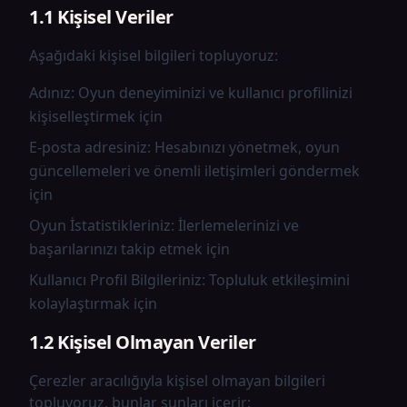
1.1 Kişisel Veriler
Aşağıdaki kişisel bilgileri topluyoruz:
Adınız: Oyun deneyiminizi ve kullanıcı profilinizi
kişiselleştirmek için
E-posta adresiniz: Hesabınızı yönetmek, oyun
güncellemeleri ve önemli iletişimleri göndermek
için
Oyun İstatistikleriniz: İlerlemelerinizi ve
başarılarınızı takip etmek için
Kullanıcı Profil Bilgileriniz: Topluluk etkileşimini
kolaylaştırmak için
1.2 Kişisel Olmayan Veriler
Çerezler aracılığıyla kişisel olmayan bilgileri
topluyoruz, bunlar şunları içerir: