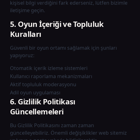
kişisel bilgi verdiğini fark ederseniz, lütfen bizimle
iletişime geçin.
5. Oyun İçeriği ve Topluluk
Kuralları
Güvenli bir oyun ortamı sağlamak için şunları
yapıyoruz:
Otomatik içerik izleme sistemleri
Kullanıcı raporlama mekanizmaları
Aktif topluluk moderasyonu
Adil oyun uygulaması
6. Gizlilik Politikası
Güncellemeleri
Bu Gizlilik Politikasını zaman zaman
güncelleyebiliriz. Önemli değişiklikler web sitemiz