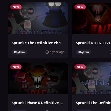
NEW
NEW
Sprunke The Definitive Phase 9
a year ago
Rhythm
Rhythm
NEW
NEW
Sprunki Phase 6 Definitive Gray Fault