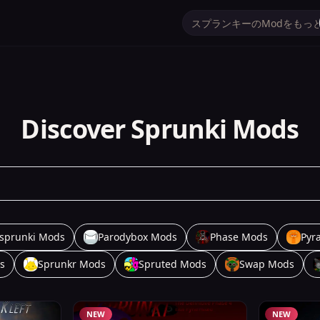
Discover Sprunki Mods
sprunki Mods
Parodybox Mods
Phase Mods
Pyr
s
Sprunkr Mods
Spruted Mods
Swap Mods
NEW
NEW