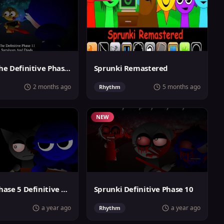
Sprunki The Definitive Phase 11 Survivors And Dieds
Sprunki Remastered
2 months ago
5 months ago
Rhythm
NEW
Sprunki Phase 5 Definitive the Truth
Sprunki Definitive Phase 10
a year ago
a year ago
Rhythm