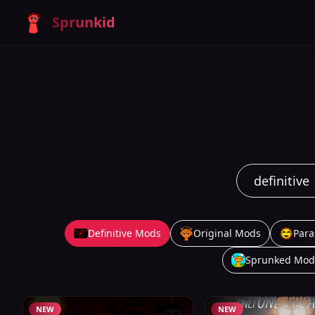
Sprunkid
Definitive Mods
Original Mods
Para
Sprunked Mod
NEW
NEW