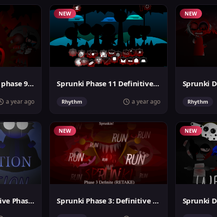
NEW
NEW
Sprunki DEFINITIVE phase 9 HELL
Sprunki Phase 11 Definitive New
a year ago
a year ago
Rhythm
Rhythm
NEW
NEW
Sprunki The Definitive Phase 9 Update
Sprunki Phase 3: Definitive Retake
Sprunki D