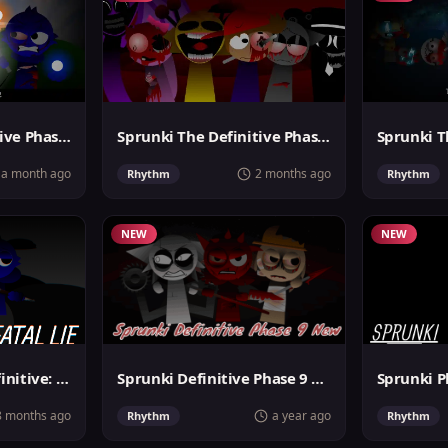
Sprunki The Definitive Phase 12 Survivors And Dies
Sprunki The Definitive Phase 4 But Pyramixed
a month ago
2 months ago
Rhythm
Rhythm
NEW
NEW
Sprunki Phase 5 Definitive: The Fatal Lie
Sprunki Definitive Phase 9 New
8 months ago
a year ago
Rhythm
Rhythm