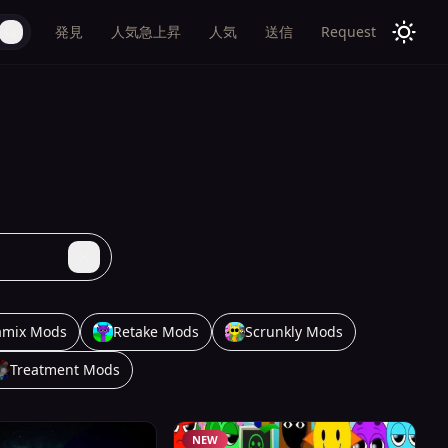
発見
人気急上昇
人気
送信
Request
amix Mods
Retake Mods
Scrunkly Mods
Treatment Mods
NEW