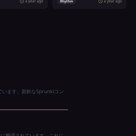
a year ago
a year ago
Rhythm
います。新鮮なSprunkiコン
列順に整理されています。これに