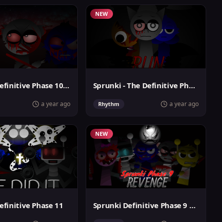
NEW
Sprunki Definitive Phase 10 Original
Sprunki - The Definitive Phase 3
a year ago
a year ago
Rhythm
NEW
efinitive Phase 11
Sprunki Definitive Phase 9 Revenge